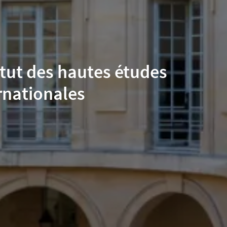
itut des hautes études
rnationales