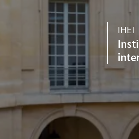
IHEI
Inst
inte