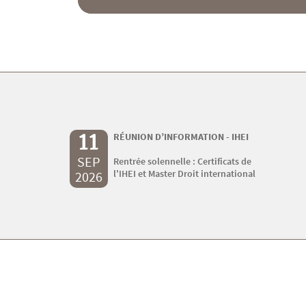
11
RÉUNION D’INFORMATION - IHEI
SEP
Rentrée solennelle : Certificats de
l'IHEI et Master Droit international
2026