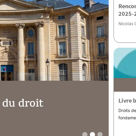
Rencon
2025-
Nicolas 
du droit
Livre 
Les 
Droits d
fondamen