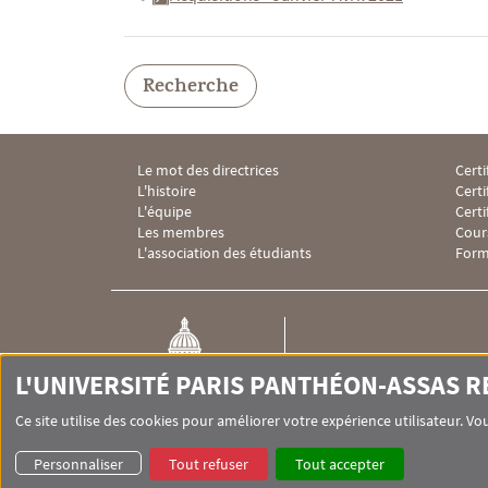
Recherche
Le mot des directrices
Certi
Menu Footer IHEI 1
Menu
L'histoire
Certi
L'équipe
Cert
Les membres
Cour
L'association des étudiants
Form
IHEI
L'UNIVERSITÉ PARIS PANTHÉON-ASSAS 
Institut des hautes études
internationales
Ce site utilise des cookies pour améliorer votre expérience utilisateur. 
Personnaliser
Tout refuser
Tout accepter
Pied de page Assas
UNIVERSITÉ PARIS-PANTHÉON-ASSAS