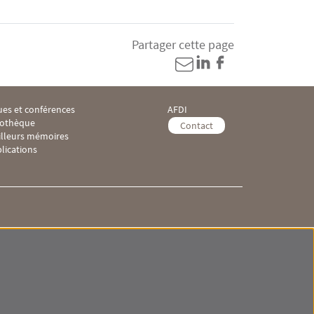
Partager cette page
es et conférences
AFDI
ooter IHEI 3
Menu Footer IHEI 4
iothèque
Contact
illeurs mémoires
lications
 IHEI
Menu RS IHEI
SITEMAP
GLOSSAIRE
DONNÉES PERSONNELLES