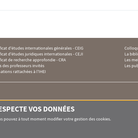
ficat d'études internationales générales - CEIG
Colloqu
 Footer IHEI 2
Menu F
ficat d'études juridiques internationales - CEJI
La bibl
ificat de recherche approfondie - CRA
Les me
s des professeurs invités
Les pub
ations rattachées à l'IHEI
Institut des hautes études internationales -
RESPECTE VOS DONNÉES
12 place du Panthéon
75005 PARIS
Vous pouvez à tout moment modifier votre gestion des cookies.