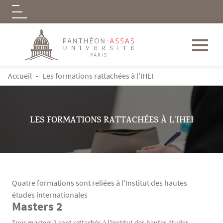
Logo
Aller au contenu principal
FIL D'ARIANE
Accueil
Les formations rattachées à l'IHEI
LES FORMATIONS RATTACHÉES À L'IHEI
Quatre formations sont reliées à l'Institut des hautes
études internationales
Masters 2
Contenu
Texte
Trois masters 2 sont rattachés à l'Institut des hautes études