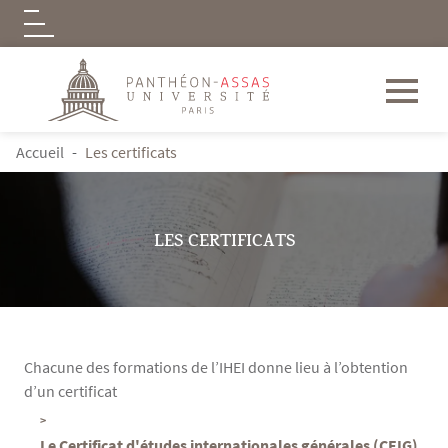
Logo
Aller au contenu principal
FIL D'ARIANE
Accueil
Les certificats
LES CERTIFICATS
Chacune des formations de l’IHEI donne lieu à l’obtention
d’un certificat
Contenu
Texte
Le Certificat d'études internationales générales (CEIG)