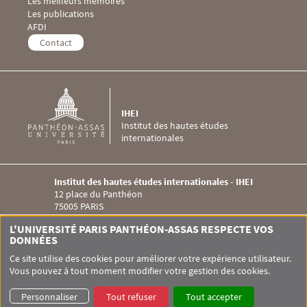
Les meilleurs mémoires
Les publications
Menu Footer IHEI 4
AFDI
Contact
IHEI
Institut des hautes études
internationales
Institut des hautes études internationales - IHEI
12 place du Panthéon
75005 PARIS
Menu RS IHEI
L'UNIVERSITÉ PARIS PANTHÉON-ASSAS RESPECTE VOS
DONNÉES
Ce site utilise des cookies pour améliorer votre expérience utilisateur.
Vous pouvez à tout moment modifier votre gestion des cookies.
Pied de page Assas
UNIVERSITÉ PARIS-PANTHÉON-ASSAS
SITEMAP
GLOSSAIRE
Personnaliser
Tout refuser
Tout accepter
DONNÉES PERSONNELLES