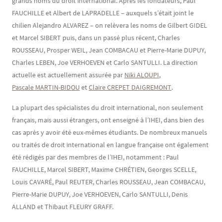
grands noms du droit international. Après les fondateurs, Paul
FAUCHILLE et Albert de LAPRADELLE – auxquels s’était joint le
chilien Alejandro ALVAREZ – on relèvera les noms de Gilbert GIDEL
et Marcel SIBERT puis, dans un passé plus récent, Charles
ROUSSEAU, Prosper WEIL, Jean COMBACAU et Pierre-Marie DUPUY,
Charles LEBEN, Joe VERHOEVEN et Carlo SANTULLI. La direction
actuelle est actuellement assurée par
Niki ALOUPI
,
Pascale MARTIN-BIDOU
et
Claire CREPET DAIGREMONT
.
La plupart des spécialistes du droit international, non seulement
français, mais aussi étrangers, ont enseigné à l’IHEI, dans bien des
cas après y avoir été eux-mêmes étudiants. De nombreux manuels
ou traités de droit international en langue française ont également
été rédigés par des membres de l’IHEI, notamment : Paul
FAUCHILLE, Marcel SIBERT, Maxime CHRÉTIEN, Georges SCELLE,
Louis CAVARÉ, Paul REUTER, Charles ROUSSEAU, Jean COMBACAU,
Pierre-Marie DUPUY, Joe VERHOEVEN, Carlo SANTULLI, Denis
ALLAND et Thibaut FLEURY GRAFF.