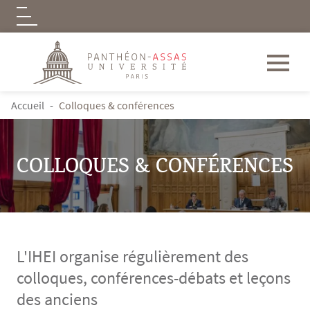
Logo
Aller au contenu principal
FIL D'ARIANE
Accueil
Colloques & conférences
COLLOQUES & CONFÉRENCES
L'IHEI organise régulièrement des
colloques, conférences-débats et leçons
des anciens