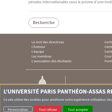
pénales internationales sous le prisme d’une insti
Recherche
Le mot des directrices
Certi
Menu Footer IHEI 1
Menu
L'histoire
Certi
L'équipe
Cert
Les membres
Cour
L'association des étudiants
Form
IHEI
L'UNIVERSITÉ PARIS PANTHÉON-ASSAS 
Institut des hautes études
internationales
Ce site utilise des cookies pour améliorer votre expérience utilisateur. 
Personnaliser
Tout refuser
Tout accepter
Pied de page Assas