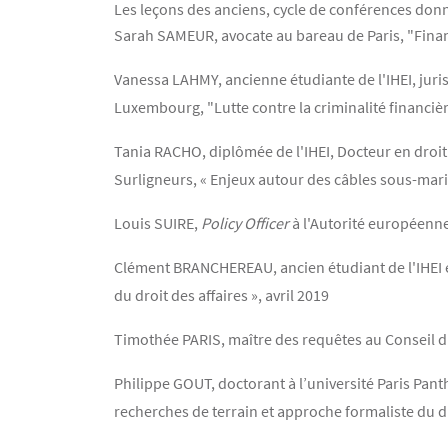
Les leçons des anciens, cycle de conférences donn
Contenu
Texte
Sarah SAMEUR, avocate au bareau de Paris, "Financ
Vanessa LAHMY, ancienne étudiante de l'IHEI, juri
Luxembourg, "Lutte contre la criminalité financièr
Tania RACHO, diplômée de l'IHEI, Docteur en droit
Surligneurs, « Enjeux autour des câbles sous-mar
Louis SUIRE,
Policy Officer
à l'Autorité européenne
Clément BRANCHEREAU, ancien étudiant de l'IHEI e
du droit des affaires », avril 2019
Timothée PARIS, maître des requêtes au Conseil d
Philippe GOUT, doctorant à l’université Paris Pan
recherches de terrain et approche formaliste du d