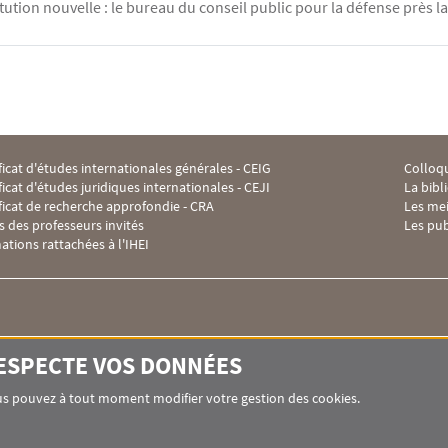
tution nouvelle : le bureau du conseil public pour la défense près 
ficat d'études internationales générales - CEIG
Colloqu
 Footer IHEI 2
Menu F
ficat d'études juridiques internationales - CEJI
La bibl
ificat de recherche approfondie - CRA
Les me
s des professeurs invités
Les pub
ations rattachées à l'IHEI
Institut des hautes études internationales -
RESPECTE VOS DONNÉES
12 place du Panthéon
75005 PARIS
Vous pouvez à tout moment modifier votre gestion des cookies.