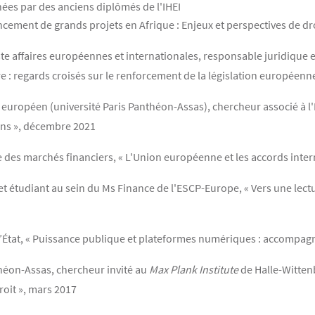
ées par des anciens diplômés de l'IHEI
ement de grands projets en Afrique : Enjeux et perspectives de dro
ste affaires européennes et internationales, responsable juridique
e : regards croisés sur le renforcement de la législation européenn
 européen (université Paris Panthéon-Assas), chercheur associé à l'
ins », décembre 2021
 des marchés financiers, « L'Union européenne et les accords intern
t étudiant au sein du Ms Finance de l'ESCP-Europe, « Vers une lec
’État, « Puissance publique et plateformes numériques : accompagn
théon-Assas, chercheur invité au
Max Plank Institute
de Halle-Wittenb
roit », mars 2017