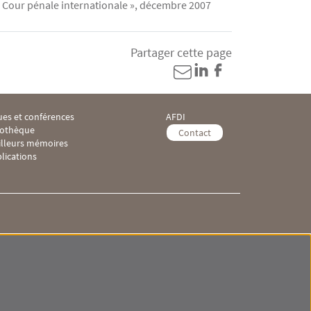
la Cour pénale internationale », décembre 2007
Partager cette page
es et conférences
AFDI
ooter IHEI 3
Menu Footer IHEI 4
iothèque
Contact
illeurs mémoires
lications
 IHEI
Menu RS IHEI