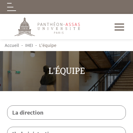
Logo
Aller au contenu principal
FIL D'ARIANE
Accueil
IHEI
L'équipe
L'ÉQUIPE
Contenu
La direction