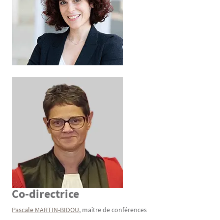
Co-directrice
Texte
Pascale MARTIN-BIDOU
, maître de conférences