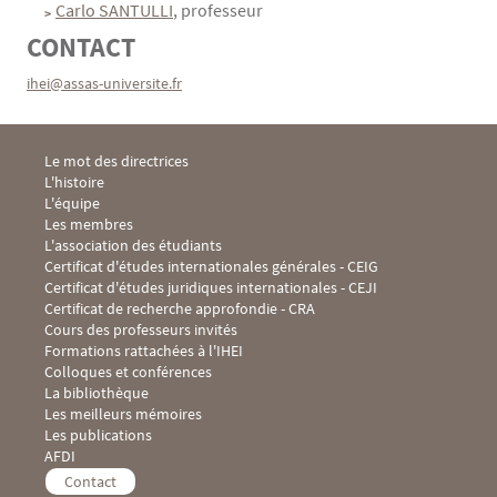
Carlo SANTULLI
, professeur
CONTACT
ihei@assas-universite.fr
Menu Footer IHEI 1
Le mot des directrices
L'histoire
L'équipe
Les membres
L'association des étudiants
Menu Footer IHEI 2
Certificat d'études internationales générales - CEIG
Certificat d'études juridiques internationales - CEJI
Certificat de recherche approfondie - CRA
Cours des professeurs invités
Formations rattachées à l'IHEI
Menu Footer IHEI 3
Colloques et conférences
La bibliothèque
Les meilleurs mémoires
Les publications
Menu Footer IHEI 4
AFDI
Contact