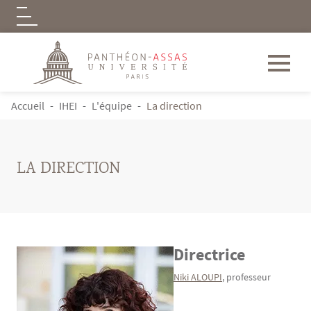
Logo
Aller au contenu principal
FIL D'ARIANE
Accueil
IHEI
L'équipe
La direction
LA DIRECTION
Directrice
Contenu
Texte
Niki ALOUPI
, professeur