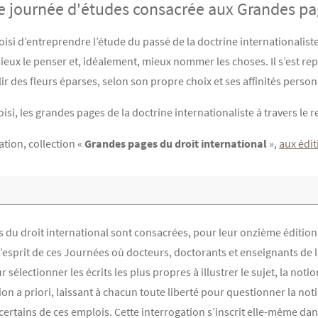
e journée d'études consacrée aux Grandes pag
oisi d’entreprendre l’étude du passé de la doctrine internationaliste
eux le penser et, idéalement, mieux nommer les choses. Il s’est r
ir des fleurs éparses, selon son propre choix et ses affinités person
oisi, les grandes pages de la doctrine internationaliste à travers l
ation, collection «
Grandes pages du droit international
»,
aux édi
 du droit international sont consacrées, pour leur onzième édition,
sprit de ces Journées où docteurs, doctorants et enseignants de l’IH
ur sélectionner les écrits les plus propres à illustrer le sujet, la 
tion a priori, laissant à chacun toute liberté pour questionner la no
ertains de ces emplois. Cette interrogation s’inscrit elle-même da