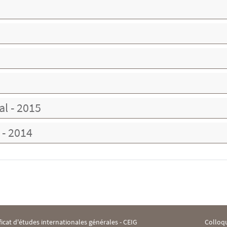
al - 2015
 - 2014
ficat d'études internationales générales - CEIG
Colloqu
 Footer IHEI 2
Menu F