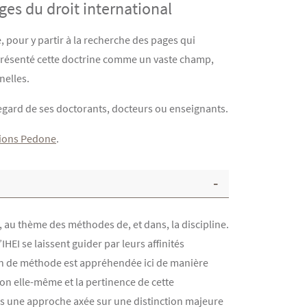
es du droit international
, pour y partir à la recherche des pages qui
eprésenté cette doctrine comme un vaste champ,
nelles.
e regard de ses doctorants, docteurs ou enseignants.
tions Pedone
.
 au thème des méthodes de, et dans, la discipline.
EI se laissent guider par leurs affinités
notion de méthode est appréhendée ici de manière
tion elle-même et la pertinence de cette
ns une approche axée sur une distinction majeure