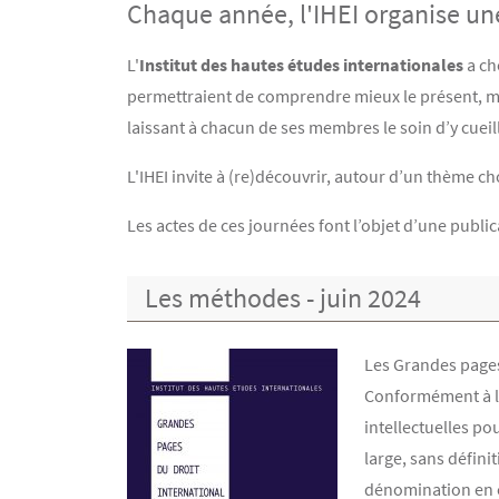
Chaque année, l'IHEI organise un
Contenu
Texte
L'
Institut des hautes études internationales
a ch
permettraient de comprendre mieux le présent, mi
laissant à chacun de ses membres le soin d’y cueill
L'IHEI invite à (re)découvrir, autour d’un thème ch
Les actes de ces journées font l’objet d’une public
Les méthodes - juin 2024
Image
Les Grandes pages
Conformément à l’e
intellectuelles po
large, sans défini
dénomination en c