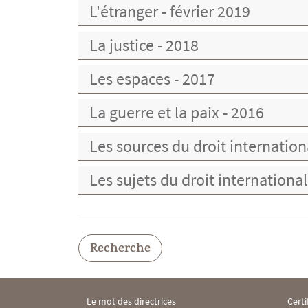
L'étranger - février 2019
La justice - 2018
Les espaces - 2017
La guerre et la paix - 2016
Les sources du droit internation
Les sujets du droit international
Recherche
Le mot des directrices
Certi
Menu Footer IHEI 1
Menu