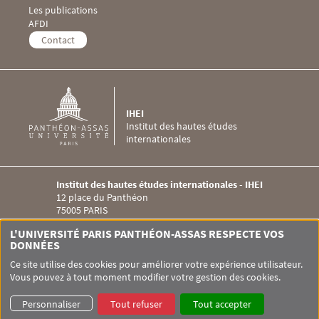
Les publications
Menu Footer IHEI 4
AFDI
Contact
IHEI
Institut des hautes études
internationales
Institut des hautes études internationales - IHEI
12 place du Panthéon
75005 PARIS
Menu RS IHEI
L'UNIVERSITÉ PARIS PANTHÉON-ASSAS RESPECTE VOS
DONNÉES
Ce site utilise des cookies pour améliorer votre expérience utilisateur.
Vous pouvez à tout moment modifier votre gestion des cookies.
Pied de page Assas
UNIVERSITÉ PARIS-PANTHÉON-ASSAS
SITEMAP
GLOSSAIRE
Personnaliser
Tout refuser
Tout accepter
DONNÉES PERSONNELLES