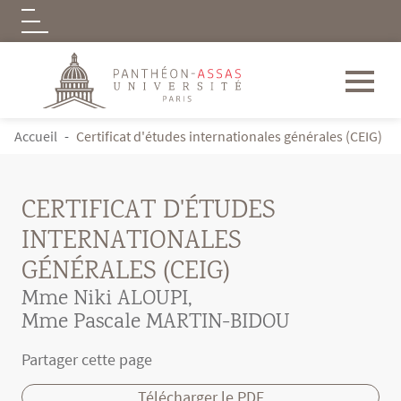
Logo
Aller au contenu principal
FIL D'ARIANE
Accueil
Certificat d'études internationales générales (CEIG)
CERTIFICAT D'ÉTUDES
INTERNATIONALES
GÉNÉRALES (CEIG)
Mme Niki ALOUPI
,
Mme Pascale MARTIN-BIDOU
Partager cette page
Télécharger le PDF