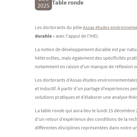
Table ronde
2025
Contenu
Texte
Les doctorants du pôle
Assas études environneme
durable
» avec l'appui de l'IHEI.
La notion de développement durable est par natur
hétéroclites, mais également des spécificités pra
notamment en raison d’un manque de réflexion sc
Les doctorants d’Assas études environnementales so
et inductif. À partir d’un partage d’expériences pe
solutions pratiques et d’élaborer une analyse thé
La table ronde qui aura lieu le lundi 15 décembre 
d’un retour d’expérience des conditions de la re
différentes disciplines représentées dans notre un