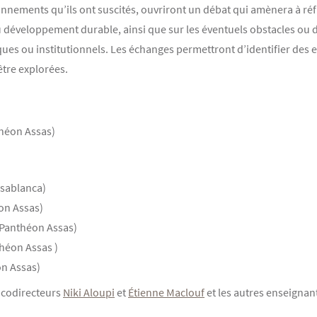
tionnements qu’ils ont suscités, ouvriront un débat qui amènera à ré
développement durable, ainsi que sur les éventuels obstacles ou dif
ques ou institutionnels. Les échanges permettront d’identifier de
être explorées.
théon Assas)
asablanca)
on Assas)
-Panthéon Assas)
théon Assas )
on Assas)
s codirecteurs
Niki Aloupi
et
Étienne Maclouf
et les autres enseignan