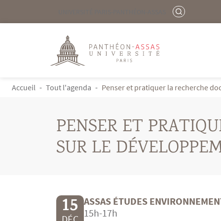
Menu liste site Custom EN
RECHERCHER
UNIVERSITÉ PARIS-PANTHÉON-ASSAS
Logo
Aller au contenu principal
FIL D'ARIANE
Accueil
Tout l'agenda
Penser et pratiquer la recherche do
PENSER ET PRATIQ
SUR LE DÉVELOPPE
15
ASSAS ÉTUDES ENVIRONNEMENT
15h-17h
DÉC