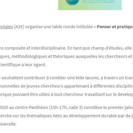
ntales
(A2E) organise une table ronde intitulée «
Penser et pratiqu
e composite et interdisciplinaire. En tant que champ d’études, ell
tiques, méthodologiques et théoriques auxquelles les chercheurs et
ientifique à leur égard.
uhaitent contribuer à combler une telle lacune, à travers un travail
rsonnelles de jeunes chercheurs appartenant à différentes disciplines
orique pouvant être utiles à tout chercheur travaillant sur le déve
2025 au centre Panthéon (15h-17h, salle 3) constitue le premier jalo
cherche sur les thématiques liées au développement durable par de 
iversité.