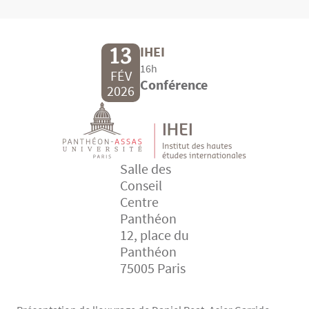
13
IHEI
16h
FÉV
Conférence
2026
Salle des
Conseil
Centre
Panthéon
12, place du
Panthéon
75005 Paris