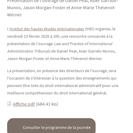
Présentation de l'ouvrage de Daniel Peat, Asier Garrido-
Munos, Jason Morgan-Foster et Anne-Marie Thévenot-
Werner
Contenu
Texte
L’
Institut des hautes études internationales
(IHEI) organise, le
vendredi 13 février 2026 à 16h, une rencontre consacrée à la
présentation de l’ouvrage
Law and Practice of International
Administrative Tribunals
de Daniel Peat, Asier Garrido-Munos,
Jason Morgan-Foster et Anne-Marie Thévenot-Werner.
La présentation, en présence des directeurs de l'ouvrage, sera
l'occasion de s'intéresser à la question des enseignements qui
peuvent être tirés du droit international administratif pour une
meilleure compréhension du droit international général.
Affiche.pdf
(684.41 Ko)
            Consulter le programme de la journée
