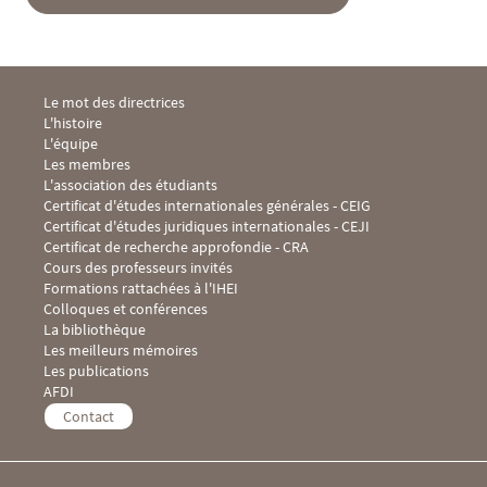
Menu Footer IHEI 1
Le mot des directrices
L'histoire
L'équipe
Les membres
L'association des étudiants
Menu Footer IHEI 2
Certificat d'études internationales générales - CEIG
Certificat d'études juridiques internationales - CEJI
Certificat de recherche approfondie - CRA
Cours des professeurs invités
Formations rattachées à l'IHEI
Menu Footer IHEI 3
Colloques et conférences
La bibliothèque
Les meilleurs mémoires
Les publications
Menu Footer IHEI 4
AFDI
Contact