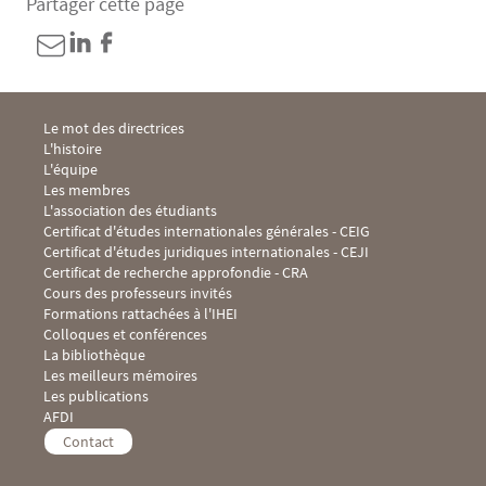
Partager cette page
Menu Footer IHEI 1
Le mot des directrices
L'histoire
L'équipe
Les membres
L'association des étudiants
Menu Footer IHEI 2
Certificat d'études internationales générales - CEIG
Certificat d'études juridiques internationales - CEJI
Certificat de recherche approfondie - CRA
Cours des professeurs invités
Formations rattachées à l'IHEI
Menu Footer IHEI 3
Colloques et conférences
La bibliothèque
Les meilleurs mémoires
Les publications
Menu Footer IHEI 4
AFDI
Contact