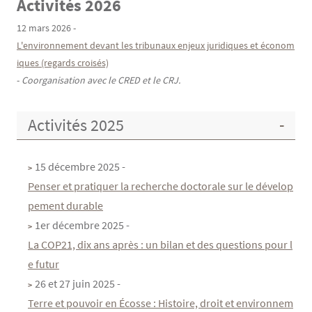
Activités 2026
Texte
12 mars 2026 -
L'environnement devant les tribunaux enjeux juridiques et économ
iques (regards croisés)
-
Coorganisation avec le CRED et le CRJ.
Activités 2025
15 décembre 2025 -
Penser et pratiquer la recherche doctorale sur le dévelop
pement durable
1er décembre 2025 -
La COP21, dix ans après : un bilan et des questions pour l
e futur
26 et 27 juin 2025 -
Terre et pouvoir en Écosse : Histoire, droit et environnem