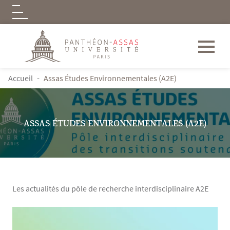
Logo
Aller au contenu principal
FIL D'ARIANE
Accueil
Assas Études Environnementales (A2E)
ASSAS ÉTUDES ENVIRONNEMENTALES (A2E)
Les actualités du pôle de recherche interdisciplinaire A2E
Contenu