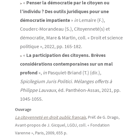
«
Penser la démocratie par le citoyen ou
l’individu ? Des outils juridiques pour une
démocratie impatiente
»
in
Lemaire (F.),
Couderc-Morandeau (S.), Citoyenneté(s) et
démocratie, Mare & Martin, coll. « Droit et science
politique », 2022, pp. 165-182.
«
La participation des citoyens. Brèves
considérations contemporaines sur un mal
profond
»,
in
Pasquiet-Briand (T.) (dir.),
Spicilegium Juris Politici. Mélanges offerts à
Philippe Lauvaux
, éd. Panthéon-Assas, 2021, pp.
1045-1055.
Ouvrage
La citoyenneté en droit public français
, Préf. de G. Drago,
Avant-propos de J. Gicquel, LGDJ, coll. « Fondation
Varenne », Paris, 2009, 655 p.