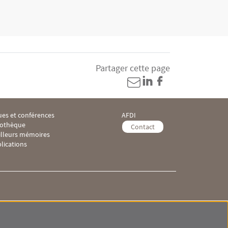
Partager cette page
es et conférences
AFDI
ooter IHEI 3
Menu Footer IHEI 4
iothèque
Contact
illeurs mémoires
lications
 IHEI
Menu RS IHEI