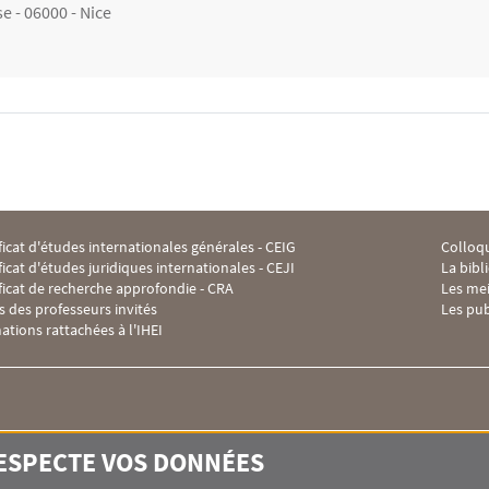
e - 06000 - Nice
ficat d'études internationales générales - CEIG
Colloqu
 Footer IHEI 2
Menu F
ficat d'études juridiques internationales - CEJI
La bibl
ificat de recherche approfondie - CRA
Les me
s des professeurs invités
Les pub
ations rattachées à l'IHEI
Institut des hautes études internationales -
RESPECTE VOS DONNÉES
12 place du Panthéon