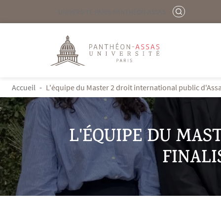
Menu liste site Custom EN
RECHERCHER
UNIVERSITÉ PARIS-PANTHÉON-ASSAS
Logo
Aller au contenu principal
FIL D'ARIANE
Accueil
L'équipe du Master 2 droit international public d'As
L'ÉQUIPE DU MAST
FINALI