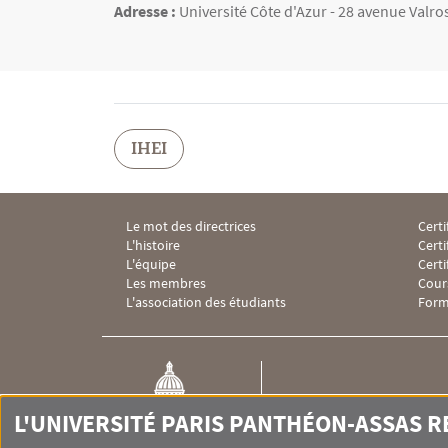
Adresse :
Université Côte d'Azur - 28 avenue Valros
IHEI
Le mot des directrices
Certi
Menu Footer IHEI 1
Menu
L'histoire
Certi
L'équipe
Cert
Les membres
Cour
L'association des étudiants
Form
IHEI
L'UNIVERSITÉ PARIS PANTHÉON-ASSAS 
Institut des hautes études