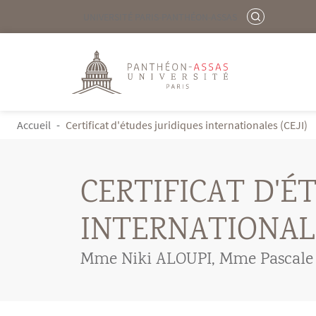
Menu liste site Custom EN
RECHERCHER
UNIVERSITÉ PARIS-PANTHÉON-ASSAS
Logo
Aller au contenu principal
FIL D'ARIANE
Accueil
Certificat d'études juridiques internationales (CEJI)
CERTIFICAT D'É
INTERNATIONALE
Mme Niki ALOUPI
,
Mme Pascal