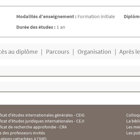
Modalités d’enseignement :
Formation initiale
Diplôme
Durée des études :
1 an
cès au diplôme
Parcours
Organisation
Après l
ficat d'études internationales générales - CEIG
Colloqu
 Footer IHEI 2
Menu F
ficat d'études juridiques internationales - CEJI
La bibl
ificat de recherche approfondie - CRA
Les me
s des professeurs invités
Les pub
ations rattachées à l'IHEI