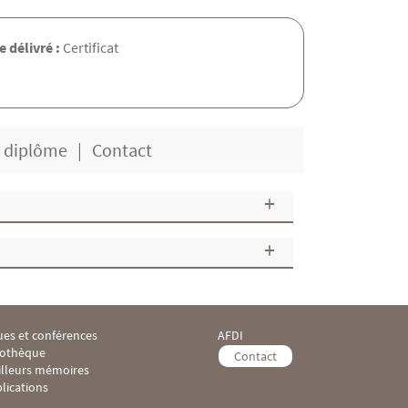
 délivré :
Certificat
e diplôme
Contact
es et conférences
AFDI
ooter IHEI 3
Menu Footer IHEI 4
iothèque
Contact
illeurs mémoires
lications