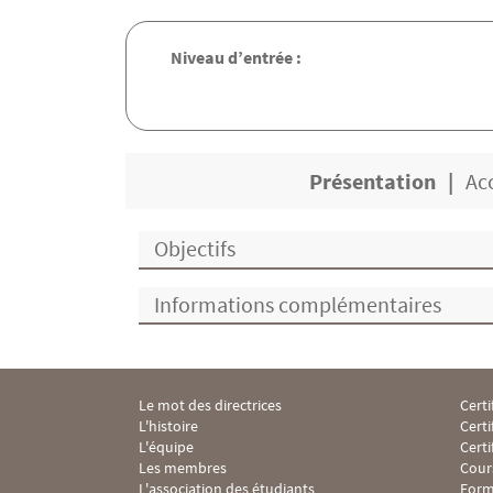
Niveau d’entrée :
Présentation
Ac
Objectifs
Informations complémentaires
Le mot des directrices
Certi
Menu Footer IHEI 1
Menu
L'histoire
Certi
L'équipe
Cert
Les membres
Cour
L'association des étudiants
Form