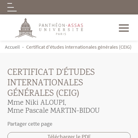
Logo
Aller au contenu principal
FIL D'ARIANE
Accueil
Certificat d'études internationales générales (CEIG)
CERTIFICAT D'ÉTUDES
INTERNATIONALES
GÉNÉRALES (CEIG)
Mme Niki ALOUPI
,
Mme Pascale MARTIN-BIDOU
Partager cette page
Télécharger le PDF